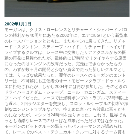
2002年1月1日
モーガンは、クリス・ローレンスとリチャード・シェパード‐バロ
ンの勝利から40周年にあたる2002年に、エアロ8GTという新型車
のレースバージョンとともに、またルマンに戻ってきた。リチャ
ード・スタントン、スティーブ・ハイド、リチャード・ヘイがド
ライブするクルマは、レース中に交換したリアアクスルからの振
動の再発に見舞われたが、最終的に17時間でリタイヤをする原因
になったのはエンジンの故障だった。完走はできなかったもの
の、わずか数ヶ月の開発と少ない資金で走った新しいクルマとし
ては、りっぱな成果だった。翌年のレースへのモーガンのエント
リーは、不可解にも主催者のオートモビーレクラブ・ドゥ・ルウ
エに拒絶されたが、しかし2004年には再び参加した。そのときの
ドライバーはアダム・シャープ、ニール・カニンガム、スティー
ブ・ハイドだった。レースでは燃料ポンプのトラブルで3時間以上
も遅れ、2回ラジエターを交換し、スロットルケーブルの切断や深
刻なエンジントラブルなどで、控えめに言っても波乱に富んだも
のになったが、マシンは24時間を走りきった。これは、世界でも
っとも過酷なレースでのりっぱな成果だっただけではなかった。
モーガンのピットクルーの際立ったパフォーマンスが認められ
て、レースでのベスト・テクニカル・クルーに対するチーム賞も