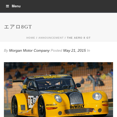
Menu
エアロ8GT
HOME
/
ANNOUNCEMENT
/ THE AERO 8 GT
By
Morgan Motor Company
Posted
May 21, 2015
In