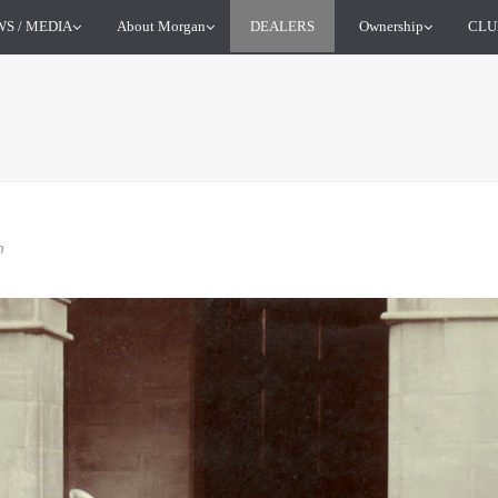
S / MEDIA
About Morgan
DEALERS
Ownership
CLU
n