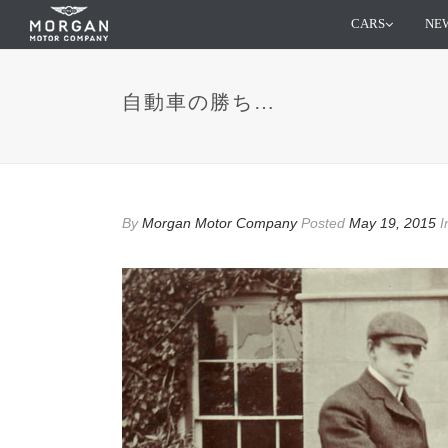
CARS
NEW
自動車の勝ち…
By
Morgan Motor Company
Posted
May 19, 2015
I